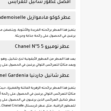
أفضل عطور شانيل للعرايس
عطر كوكو مادموازيل Chanel Coco Mademoiselle
يتميز هذا العطر برائحته الفريدة والأنثوية، ويتضمن مك
يرغبن في الحصول على رائحة جذابة وجريئة.
عطر نوميرو 5 Chanel N°5
يعد هذا العطر من العطور الأيقونية لدى شانيل، وهو مزي
ويعد مثاليًا للعرائس اللواتي يرغبن في الحصول على ر
عطر شانيل جاردنيا Chanel Gardenia
يتميز هذا العطر برائحته الزهرية الفاتنة والمميزة، 
مثاليًا للعرائس اللواتي يرغبن في الحصول على رائحة أن
عطر شانيل العرائس الذين يرغبون في الحصول على ر
للعطور الراقية، مثل عطر كريستال Chanel Cristalle، وعطر اليورو Chanel Eau de Toilette، وعطر الكيمي Chanel Allure.