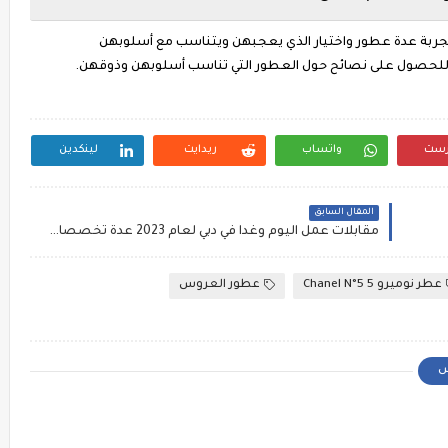
جربة عدة عطور واختيار الذي يعجبهن ويتناسب مع أسلوبهن
للحصول على نصائح حول العطور التي تناسب أسلوبهن وذوقهن.
رست
واتساب
ريدايت
لينكدين
المقال السابق
مقابلات عمل اليوم وغداً في دبي لعام 2023 عدة تخصصات _ منصة الخليجي
عطر نوميرو 5 Chanel N°5
عطور العروس
س