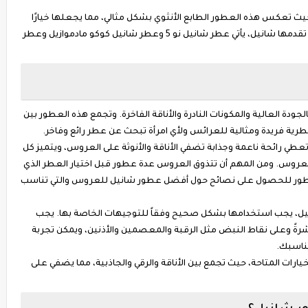
 حيث تعكس هذه العطور الطابع الأنثوي بشكل مثالي، مما يجعلها خيارًا
مثاليًا للعرائس. ومن بين العطور الأنثوية الرائعة التي تقدمها شانيل، يأتي عطر شانيل نو 5 وعطر شانيل كوكو مادموازيل وعطر
ودة العالية والمكونات النادرة والأناقة الفاخرة. وتجمع هذه العطور بين
طرية فريدة ومثالية للعرائس ولأي امرأة تبحث عن عطر رائع وفاخر.
ي رائحة ناعمة وجذابة تضفي الأناقة والأنوثة على العروس، ويتميز كل
عروس. ومن المهم أن تتذوق العروس عدة عطور قبل اختيار العطر الذي
ط
ور للحصول على نصائح حول أفضل عطور شانيل للعروس والتي تناسب
يل، يجب استخدامها بشكل صحيح وفقاً للتوجيهات الخاصة بها. يجب
ةً وعلى نقاط النبض مثل الرقبة والمعصمين والأذنين، ويمكن تجربة
ناسبك.
ت المتاحة، حيث تجمع بين الأناقة والرقي والجاذبية، مما يضفي على