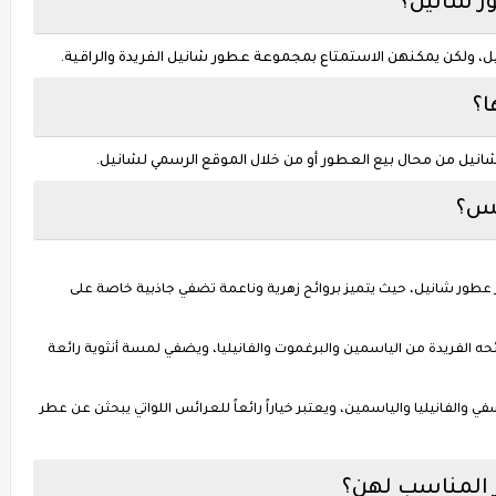
ر شانيل؟
، ولكن يمكنهن الاستمتاع بمجموعة عطور شانيل الفريدة والراقية.
ا؟
يل من محال بيع العطور أو من خلال الموقع الرسمي لشانيل.
ئس؟
: يعتبر عطر شانيل نو 5 من أشهر عطور شانيل، حيث يتميز بروائح زهرية وناعمة تضفي جاذبية خاصة على
ئحه الفريدة من الياسمين والبرغموت والفانيليا، ويضفي لمسة أنثوية رائعة
في والفانيليا والياسمين، ويعتبر خياراً رائعاً للعرائس اللواتي يبحثن عن عطر
 المناسب لهن؟